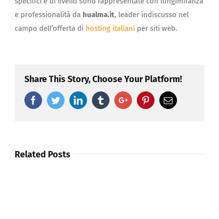
specifici e di livello sono rappresentate con lungimiranza
e professionalità da
hualma.it
, leader indiscusso nel
campo dell’offerta di
hosting italiani
per siti web.
Share This Story, Choose Your Platform!
Facebook
Twitter
Linkedin
Tumblr
Google+
Pinterest
Email
Related Posts